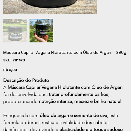
Máscara Capilar Vegana Hidratante com Óleo de Argan – 290g
SKU
SKU:
791473
791473
Preço
R$ 0,00
Descrição do Produto
A 
Máscara Capilar Vegana Hidratante com Óleo de Argan
foi desenvolvida para 
tratar profundamente os fios
, 
proporcionando 
nutrição intensa, maciez e brilho natural
.
Enriquecida com 
óleo de argan e semente de uva
, esta 
fórmula poderosa restaura a vitalidade dos cabelos 
danificados, devolvendo a 
elasticidade e o toque sedoso