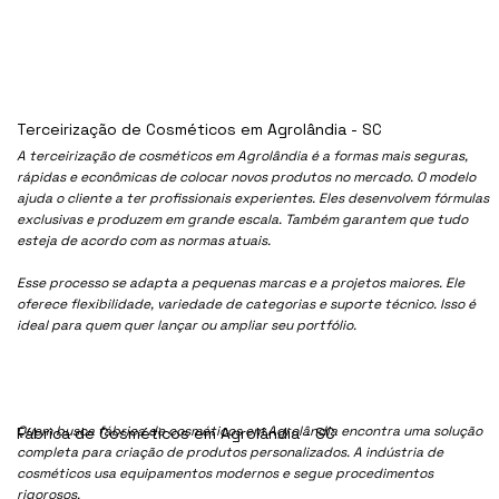
Terceirização de Cosméticos em Agrolândia - SC
A terceirização de cosméticos em Agrolândia é a formas mais seguras,
rápidas e econômicas de colocar novos produtos no mercado. O modelo
ajuda o cliente a ter profissionais experientes. Eles desenvolvem fórmulas
exclusivas e produzem em grande escala. Também garantem que tudo
esteja de acordo com as normas atuais.
Esse processo se adapta a pequenas marcas e a projetos maiores. Ele
oferece flexibilidade, variedade de categorias e suporte técnico. Isso é
ideal para quem quer lançar ou ampliar seu portfólio.
Quem busca fábrica de cosméticos em Agrolândia encontra uma solução
Fábrica de Cosméticos em Agrolândia - SC
completa para criação de produtos personalizados. A indústria de
cosméticos usa equipamentos modernos e segue procedimentos
rigorosos.