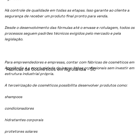
Há controle de qualidade em todas as etapas. Isso garante ao cliente a
segurança de receber um produto final pronto para venda.
Desde o desenvolvimento das fórmulas até o envase e rotulagem, todos os
processos seguem padrões técnicos exigidos pelo mercado e pela
legislação.
Para empreendedores e empresas, contar com fábricas de cosméticos em
Agrolândia é a oportunidade de lançar linhas profissionais sem investir em
Fábricas de Cosméticos em Agrolândia - SC
estrutura industrial própria.
A terceirização de cosméticos possibilita desenvolver produtos como:
shampoos
condicionadores
hidratantes corporais
protetores solares