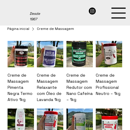
Desde
1967
Página inicial
Creme de Massagem
Creme de
Creme de
Creme de
Creme de
Massagem
Massagem
Massagem
Massagem
Pimenta
Relaxante
Redutor com
Profissional
Negra Termo
com Óleo de
Nano Cafeína
Neutro – 1kg
Ativo 1kg
Lavanda 1kg
– 1kg