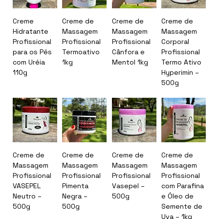
Creme
Creme de
Creme de
Creme de
Hidratante
Massagem
Massagem
Massagem
Profissional
Profissional
Profissional
Corporal
para os Pés
Termoativo
Cânfora e
Profissional
com Uréia
1kg
Mentol 1kg
Termo Ativo
110g
Hyperimin –
500g
Creme de
Creme de
Creme de
Creme de
Massagem
Massagem
Massagem
Massagem
Profissional
Profissional
Profissional
Profissional
VASEPEL
Pimenta
Vasepel –
com Parafina
Neutro –
Negra –
500g
e Óleo de
500g
500g
Semente de
Uva – 1kg