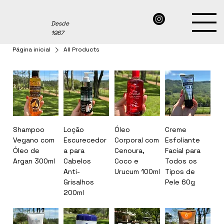
Desde
1967
Página inicial
All Products
Shampoo
Loção
Óleo
Creme
Vegano com
Escurecedor
Corporal com
Esfoliante
Óleo de
a para
Cenoura,
Facial para
Argan 300ml
Cabelos
Coco e
Todos os
Anti-
Urucum 100ml
Tipos de
Grisalhos
Pele 60g
200ml