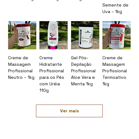
Semente de
Uva – 1kg
Creme de
Creme
Gel Pós-
Creme de
Massagem
Hidratante
Depilação
Massagem
Profissional
Profissional
Profissional
Profissional
Neutro – 1kg
para os Pés
Aloe Vera e
Termoativo
com Uréia
Menta 1kg
1kg
110g
Ver mais