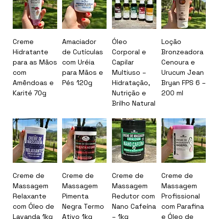
Creme
Amaciador
Óleo
Loção
Hidratante
de Cutículas
Corporal e
Bronzeadora
para as Mãos
com Uréia
Capilar
Cenoura e
com
para Mãos e
Multiuso –
Urucum Jean
Amêndoas e
Pés 120g
Hidratação,
Bryan FPS 6 –
Karité 70g
Nutrição e
200 ml
Brilho Natural
Creme de
Creme de
Creme de
Creme de
Massagem
Massagem
Massagem
Massagem
Relaxante
Pimenta
Redutor com
Profissional
com Óleo de
Negra Termo
Nano Cafeína
com Parafina
Lavanda 1kg
Ativo 1kg
– 1kg
e Óleo de