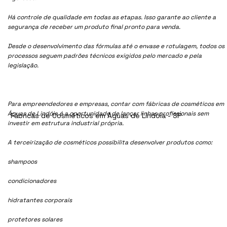
Há controle de qualidade em todas as etapas. Isso garante ao cliente a
segurança de receber um produto final pronto para venda.
Desde o desenvolvimento das fórmulas até o envase e rotulagem, todos os
processos seguem padrões técnicos exigidos pelo mercado e pela
legislação.
Para empreendedores e empresas, contar com fábricas de cosméticos em
Águas de Lindóia é a oportunidade de lançar linhas profissionais sem
Fábricas de Cosméticos em Águas de Lindóia - SP
investir em estrutura industrial própria.
A terceirização de cosméticos possibilita desenvolver produtos como:
shampoos
condicionadores
hidratantes corporais
protetores solares