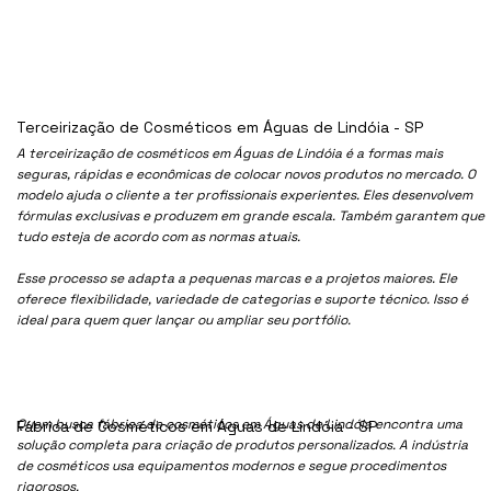
Terceirização de Cosméticos em Águas de Lindóia - SP
A terceirização de cosméticos em Águas de Lindóia é a formas mais
seguras, rápidas e econômicas de colocar novos produtos no mercado. O
modelo ajuda o cliente a ter profissionais experientes. Eles desenvolvem
fórmulas exclusivas e produzem em grande escala. Também garantem que
tudo esteja de acordo com as normas atuais.
Esse processo se adapta a pequenas marcas e a projetos maiores. Ele
oferece flexibilidade, variedade de categorias e suporte técnico. Isso é
ideal para quem quer lançar ou ampliar seu portfólio.
Quem busca fábrica de cosméticos em Águas de Lindóia encontra uma
Fábrica de Cosméticos em Águas de Lindóia - SP
solução completa para criação de produtos personalizados. A indústria
de cosméticos usa equipamentos modernos e segue procedimentos
rigorosos.