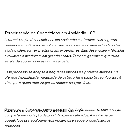
Terceirização de Cosméticos em Analândia - SP
A terceirização de cosméticos em Analândia é a formas mais seguras,
rápidas e econômicas de colocar novos produtos no mercado. O modelo
ajuda o cliente a ter profissionais experientes. Eles desenvolvem fórmulas
exclusivas e produzem em grande escala. Também garantem que tudo
esteja de acordo com as normas atuais.
Esse processo se adapta a pequenas marcas e a projetos maiores. Ele
oferece flexibilidade, variedade de categorias e suporte técnico. Isso é
ideal para quem quer lançar ou ampliar seu portfólio.
Quem busca fábrica de cosméticos em Analândia encontra uma solução
Fábrica de Cosméticos em Analândia - SP
completa para criação de produtos personalizados. A indústria de
cosméticos usa equipamentos modernos e segue procedimentos
rigorosos.