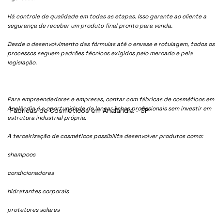
Há controle de qualidade em todas as etapas. Isso garante ao cliente a
segurança de receber um produto final pronto para venda.
Desde o desenvolvimento das fórmulas até o envase e rotulagem, todos os
processos seguem padrões técnicos exigidos pelo mercado e pela
legislação.
Para empreendedores e empresas, contar com fábricas de cosméticos em
Analândia é a oportunidade de lançar linhas profissionais sem investir em
Fábricas de Cosméticos em Analândia - SP
estrutura industrial própria.
A terceirização de cosméticos possibilita desenvolver produtos como:
shampoos
condicionadores
hidratantes corporais
protetores solares