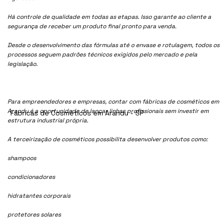
Há controle de qualidade em todas as etapas. Isso garante ao cliente a
segurança de receber um produto final pronto para venda.
Desde o desenvolvimento das fórmulas até o envase e rotulagem, todos os
processos seguem padrões técnicos exigidos pelo mercado e pela
legislação.
Para empreendedores e empresas, contar com fábricas de cosméticos em
Arandu é a oportunidade de lançar linhas profissionais sem investir em
Fábricas de Cosméticos em Arandu - SP
estrutura industrial própria.
A terceirização de cosméticos possibilita desenvolver produtos como:
shampoos
condicionadores
hidratantes corporais
protetores solares