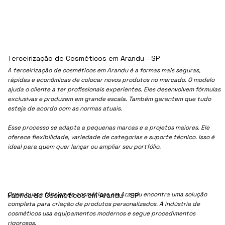
Terceirização de Cosméticos em Arandu - SP
A terceirização de cosméticos em Arandu é a formas mais seguras,
rápidas e econômicas de colocar novos produtos no mercado. O modelo
ajuda o cliente a ter profissionais experientes. Eles desenvolvem fórmulas
exclusivas e produzem em grande escala. Também garantem que tudo
esteja de acordo com as normas atuais.
Esse processo se adapta a pequenas marcas e a projetos maiores. Ele
oferece flexibilidade, variedade de categorias e suporte técnico. Isso é
ideal para quem quer lançar ou ampliar seu portfólio.
Quem busca fábrica de cosméticos em Arandu encontra uma solução
Fábrica de Cosméticos em Arandu - SP
completa para criação de produtos personalizados. A indústria de
cosméticos usa equipamentos modernos e segue procedimentos
rigorosos.