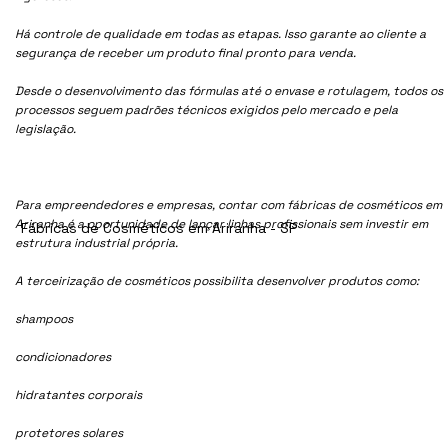
Há controle de qualidade em todas as etapas. Isso garante ao cliente a
segurança de receber um produto final pronto para venda.
Desde o desenvolvimento das fórmulas até o envase e rotulagem, todos os
processos seguem padrões técnicos exigidos pelo mercado e pela
legislação.
Para empreendedores e empresas, contar com fábricas de cosméticos em
Ariranha é a oportunidade de lançar linhas profissionais sem investir em
Fábricas de Cosméticos em Ariranha - SP
estrutura industrial própria.
A terceirização de cosméticos possibilita desenvolver produtos como:
shampoos
condicionadores
hidratantes corporais
protetores solares