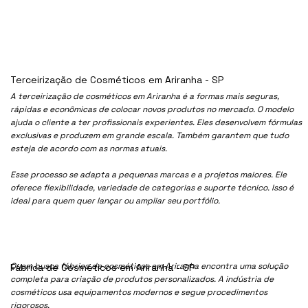
Terceirização de Cosméticos em Ariranha - SP
A terceirização de cosméticos em Ariranha é a formas mais seguras,
rápidas e econômicas de colocar novos produtos no mercado. O modelo
ajuda o cliente a ter profissionais experientes. Eles desenvolvem fórmulas
exclusivas e produzem em grande escala. Também garantem que tudo
esteja de acordo com as normas atuais.
Esse processo se adapta a pequenas marcas e a projetos maiores. Ele
oferece flexibilidade, variedade de categorias e suporte técnico. Isso é
ideal para quem quer lançar ou ampliar seu portfólio.
Quem busca fábrica de cosméticos em Ariranha encontra uma solução
Fábrica de Cosméticos em Ariranha - SP
completa para criação de produtos personalizados. A indústria de
cosméticos usa equipamentos modernos e segue procedimentos
rigorosos.