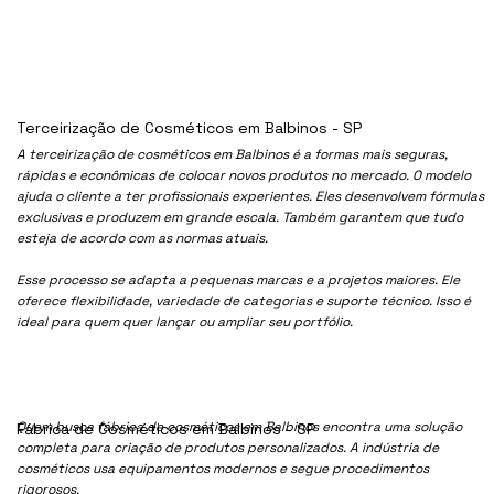
Terceirização de Cosméticos em Balbinos - SP
A terceirização de cosméticos em Balbinos é a formas mais seguras,
rápidas e econômicas de colocar novos produtos no mercado. O modelo
ajuda o cliente a ter profissionais experientes. Eles desenvolvem fórmulas
exclusivas e produzem em grande escala. Também garantem que tudo
esteja de acordo com as normas atuais.
Esse processo se adapta a pequenas marcas e a projetos maiores. Ele
oferece flexibilidade, variedade de categorias e suporte técnico. Isso é
ideal para quem quer lançar ou ampliar seu portfólio.
Quem busca fábrica de cosméticos em Balbinos encontra uma solução
Fábrica de Cosméticos em Balbinos - SP
completa para criação de produtos personalizados. A indústria de
cosméticos usa equipamentos modernos e segue procedimentos
rigorosos.