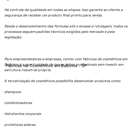
Há controle de qualidade em todas as etapas. Isso garante ao cliente a
segurança de receber um produto final pronto para venda.
Desde o desenvolvimento das fórmulas até o envase e rotulagem, todos os
processos seguem padrões técnicos exigidos pelo mercado e pela
legislação.
Para empreendedores e empresas, contar com fábricas de cosméticos em
Balbinos é a oportunidade de lançar linhas profissionais sem investir em
Fábricas de Cosméticos em Balbinos - SP
estrutura industrial própria.
A terceirização de cosméticos possibilita desenvolver produtos como:
shampoos
condicionadores
hidratantes corporais
protetores solares