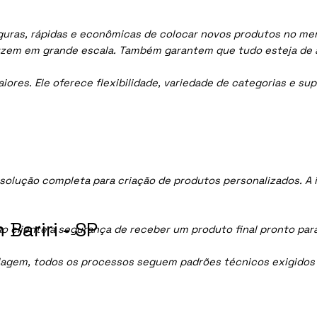
guras, rápidas e econômicas de colocar novos produtos no merc
uzem em grande escala. Também garantem que tudo esteja de 
res. Ele oferece flexibilidade, variedade de categorias e sup
solução completa para criação de produtos personalizados. A
Bariri - SP
ao cliente a segurança de receber um produto final pronto par
lagem, todos os processos seguem padrões técnicos exigidos p