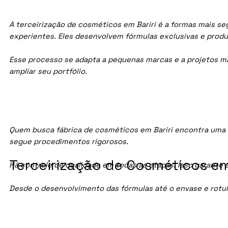
A terceirização de cosméticos em Bariri é a formas mais se
experientes. Eles desenvolvem fórmulas exclusivas e prod
Esse processo se adapta a pequenas marcas e a projetos maio
ampliar seu portfólio.
Quem busca fábrica de cosméticos em Bariri encontra uma 
segue procedimentos rigorosos.
Terceirização de Cosméticos em 
Há controle de qualidade em todas as etapas. Isso garante 
Desde o desenvolvimento das fórmulas até o envase e rotu