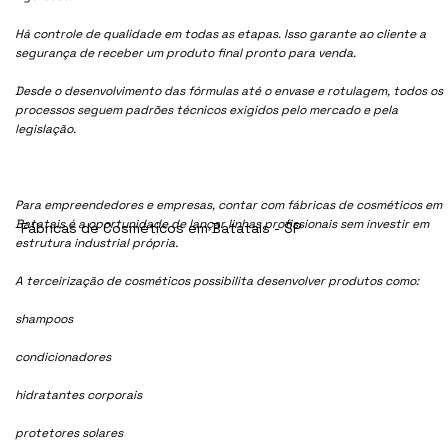
Há controle de qualidade em todas as etapas. Isso garante ao cliente a
segurança de receber um produto final pronto para venda.
Desde o desenvolvimento das fórmulas até o envase e rotulagem, todos os
processos seguem padrões técnicos exigidos pelo mercado e pela
legislação.
Para empreendedores e empresas, contar com fábricas de cosméticos em
Batatais é a oportunidade de lançar linhas profissionais sem investir em
Fábricas de Cosméticos em Batatais - SP
estrutura industrial própria.
A terceirização de cosméticos possibilita desenvolver produtos como:
shampoos
condicionadores
hidratantes corporais
protetores solares