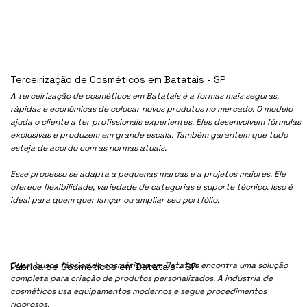
Terceirização de Cosméticos em Batatais - SP
A terceirização de cosméticos em Batatais é a formas mais seguras,
rápidas e econômicas de colocar novos produtos no mercado. O modelo
ajuda o cliente a ter profissionais experientes. Eles desenvolvem fórmulas
exclusivas e produzem em grande escala. Também garantem que tudo
esteja de acordo com as normas atuais.
Esse processo se adapta a pequenas marcas e a projetos maiores. Ele
oferece flexibilidade, variedade de categorias e suporte técnico. Isso é
ideal para quem quer lançar ou ampliar seu portfólio.
Quem busca fábrica de cosméticos em Batatais encontra uma solução
Fábrica de Cosméticos em Batatais - SP
completa para criação de produtos personalizados. A indústria de
cosméticos usa equipamentos modernos e segue procedimentos
rigorosos.