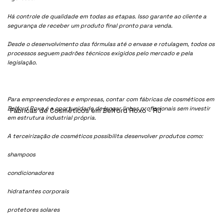
Há controle de qualidade em todas as etapas. Isso garante ao cliente a
segurança de receber um produto final pronto para venda.
Desde o desenvolvimento das fórmulas até o envase e rotulagem, todos os
processos seguem padrões técnicos exigidos pelo mercado e pela
legislação.
Para empreendedores e empresas, contar com fábricas de cosméticos em
Belford Roxo é a oportunidade de lançar linhas profissionais sem investir
Fábricas de Cosméticos em Belford Roxo - RJ
em estrutura industrial própria.
A terceirização de cosméticos possibilita desenvolver produtos como:
shampoos
condicionadores
hidratantes corporais
protetores solares