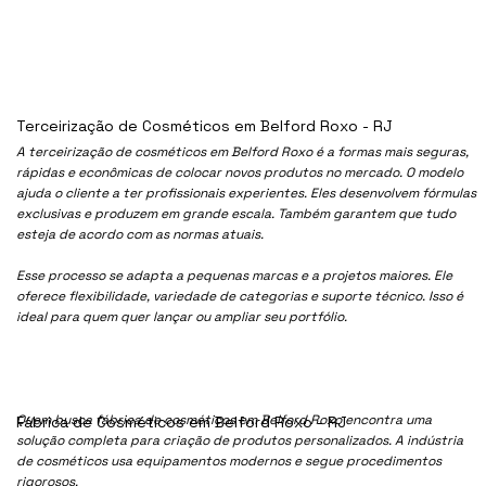
Terceirização de Cosméticos em Belford Roxo - RJ
A terceirização de cosméticos em Belford Roxo é a formas mais seguras,
rápidas e econômicas de colocar novos produtos no mercado. O modelo
ajuda o cliente a ter profissionais experientes. Eles desenvolvem fórmulas
exclusivas e produzem em grande escala. Também garantem que tudo
esteja de acordo com as normas atuais.
Esse processo se adapta a pequenas marcas e a projetos maiores. Ele
oferece flexibilidade, variedade de categorias e suporte técnico. Isso é
ideal para quem quer lançar ou ampliar seu portfólio.
Quem busca fábrica de cosméticos em Belford Roxo encontra uma
Fábrica de Cosméticos em Belford Roxo - RJ
solução completa para criação de produtos personalizados. A indústria
de cosméticos usa equipamentos modernos e segue procedimentos
rigorosos.