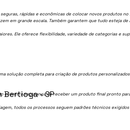
seguras, rápidas e econômicas de colocar novos produtos no m
uzem em grande escala. Também garantem que tudo esteja de 
res. Ele oferece flexibilidade, variedade de categorias e sup
ma solução completa para criação de produtos personalizados
 Bertioga - SP
ao cliente a segurança de receber um produto final pronto par
lagem, todos os processos seguem padrões técnicos exigidos p