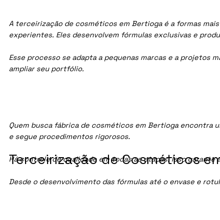
A terceirização de cosméticos em Bertioga é a formas mais 
experientes. Eles desenvolvem fórmulas exclusivas e prod
Esse processo se adapta a pequenas marcas e a projetos maio
ampliar seu portfólio.
Quem busca fábrica de cosméticos em Bertioga encontra u
e segue procedimentos rigorosos.
Terceirização de Cosméticos em
Há controle de qualidade em todas as etapas. Isso garante 
Desde o desenvolvimento das fórmulas até o envase e rotu