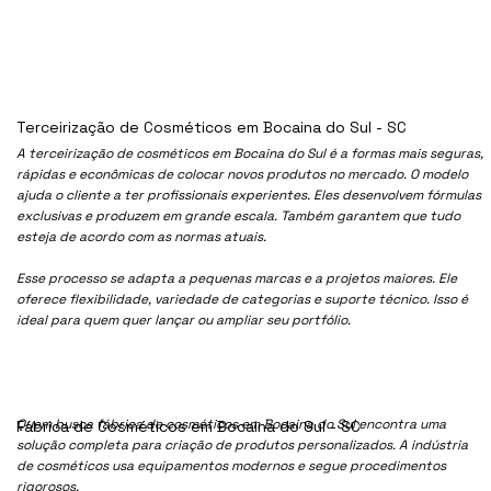
Terceirização de Cosméticos em Bocaina do Sul - SC
A terceirização de cosméticos em Bocaina do Sul é a formas mais seguras,
rápidas e econômicas de colocar novos produtos no mercado. O modelo
ajuda o cliente a ter profissionais experientes. Eles desenvolvem fórmulas
exclusivas e produzem em grande escala. Também garantem que tudo
esteja de acordo com as normas atuais.
Esse processo se adapta a pequenas marcas e a projetos maiores. Ele
oferece flexibilidade, variedade de categorias e suporte técnico. Isso é
ideal para quem quer lançar ou ampliar seu portfólio.
Quem busca fábrica de cosméticos em Bocaina do Sul encontra uma
Fábrica de Cosméticos em Bocaina do Sul - SC
solução completa para criação de produtos personalizados. A indústria
de cosméticos usa equipamentos modernos e segue procedimentos
rigorosos.