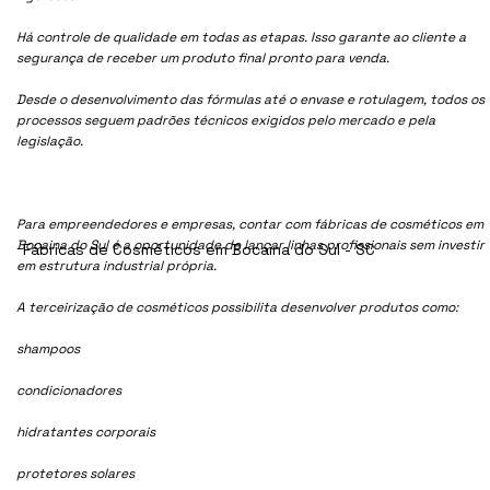
Há controle de qualidade em todas as etapas. Isso garante ao cliente a
segurança de receber um produto final pronto para venda.
Desde o desenvolvimento das fórmulas até o envase e rotulagem, todos os
processos seguem padrões técnicos exigidos pelo mercado e pela
legislação.
Para empreendedores e empresas, contar com fábricas de cosméticos em
Bocaina do Sul é a oportunidade de lançar linhas profissionais sem investir
Fábricas de Cosméticos em Bocaina do Sul - SC
em estrutura industrial própria.
A terceirização de cosméticos possibilita desenvolver produtos como:
shampoos
condicionadores
hidratantes corporais
protetores solares