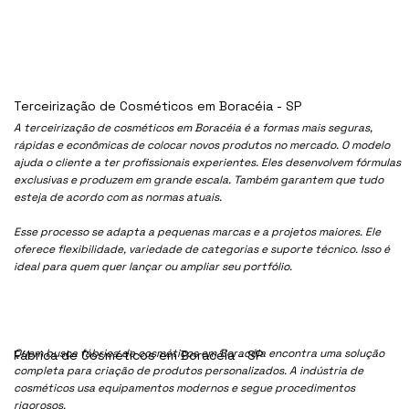
Terceirização de Cosméticos em Boracéia - SP
A terceirização de cosméticos em Boracéia é a formas mais seguras,
rápidas e econômicas de colocar novos produtos no mercado. O modelo
ajuda o cliente a ter profissionais experientes. Eles desenvolvem fórmulas
exclusivas e produzem em grande escala. Também garantem que tudo
esteja de acordo com as normas atuais.
Esse processo se adapta a pequenas marcas e a projetos maiores. Ele
oferece flexibilidade, variedade de categorias e suporte técnico. Isso é
ideal para quem quer lançar ou ampliar seu portfólio.
Quem busca fábrica de cosméticos em Boracéia encontra uma solução
Fábrica de Cosméticos em Boracéia - SP
completa para criação de produtos personalizados. A indústria de
cosméticos usa equipamentos modernos e segue procedimentos
rigorosos.