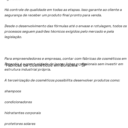
Há controle de qualidade em todas as etapas. Isso garante ao cliente a
segurança de receber um produto final pronto para venda.
Desde o desenvolvimento das fórmulas até o envase e rotulagem, todos os
processos seguem padrões técnicos exigidos pelo mercado e pela
legislação.
Para empreendedores e empresas, contar com fábricas de cosméticos em
Boracéia é a oportunidade de lançar linhas profissionais sem investir em
Fábricas de Cosméticos em Boracéia - SP
estrutura industrial própria.
A terceirização de cosméticos possibilita desenvolver produtos como:
shampoos
condicionadores
hidratantes corporais
protetores solares