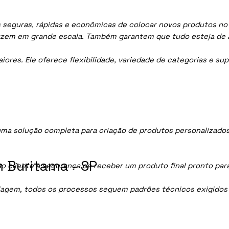
 seguras, rápidas e econômicas de colocar novos produtos no m
uzem em grande escala. Também garantem que tudo esteja de 
res. Ele oferece flexibilidade, variedade de categorias e sup
ma solução completa para criação de produtos personalizados
 Buritama - SP
ao cliente a segurança de receber um produto final pronto par
lagem, todos os processos seguem padrões técnicos exigidos p