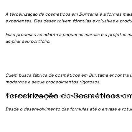
A terceirização de cosméticos em Buritama é a formas mais
experientes. Eles desenvolvem fórmulas exclusivas e prod
Esse processo se adapta a pequenas marcas e a projetos maio
ampliar seu portfólio.
Quem busca fábrica de cosméticos em Buritama encontra u
modernos e segue procedimentos rigorosos.
Terceirização de Cosméticos em
Há controle de qualidade em todas as etapas. Isso garante 
Desde o desenvolvimento das fórmulas até o envase e rotu