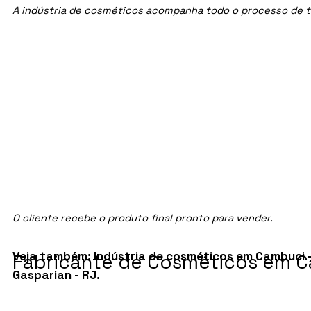
A indústria de cosméticos acompanha todo o processo de te
O cliente recebe o produto final pronto para vender.
Veja também:
Indústria de cosméticos em Cambuci 
Fabricante de Cosméticos em C
Gasparian - RJ
.