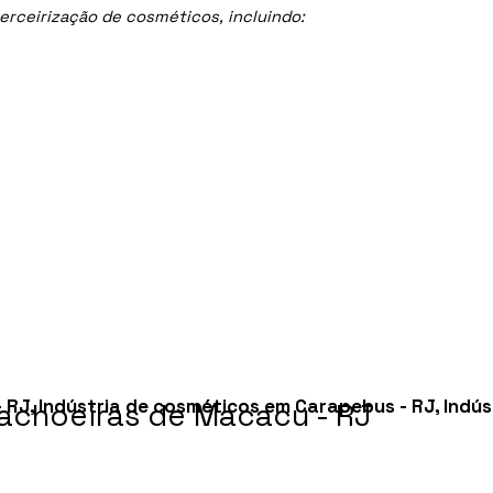
rceirização de cosméticos, incluindo:
- RJ
,
Indústria de cosméticos em Carapebus - RJ
,
Indú
achoeiras de Macacu - RJ