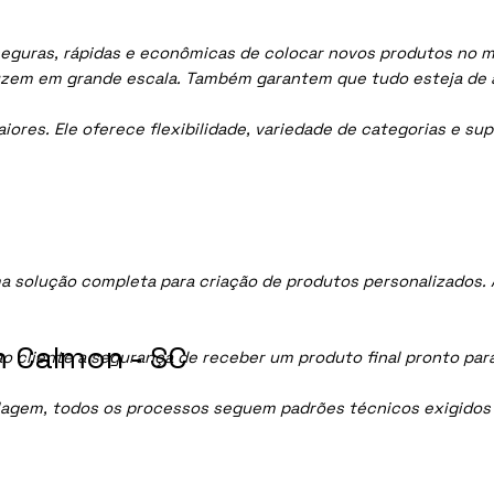
eguras, rápidas e econômicas de colocar novos produtos no mer
uzem em grande escala. Também garantem que tudo esteja de 
res. Ele oferece flexibilidade, variedade de categorias e sup
 solução completa para criação de produtos personalizados.
 Calmon - SC
ao cliente a segurança de receber um produto final pronto par
lagem, todos os processos seguem padrões técnicos exigidos p