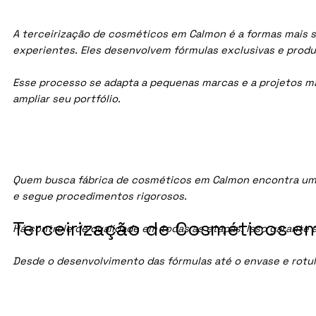
A terceirização de cosméticos em Calmon é a formas mais s
experientes. Eles desenvolvem fórmulas exclusivas e prod
Esse processo se adapta a pequenas marcas e a projetos maio
ampliar seu portfólio.
Quem busca fábrica de cosméticos em Calmon encontra uma
e segue procedimentos rigorosos.
Terceirização de Cosméticos em
Há controle de qualidade em todas as etapas. Isso garante 
Desde o desenvolvimento das fórmulas até o envase e rotu