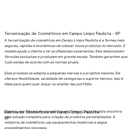
Terceirização de Cosméticos em Campo Limpo Paulista - SP
A terceirização de cosméticos em Campo Limpo Paulista é a formas mais
seguras, rápidas e econômicas de colocar novos produtos no mercado. O
modelo ajuda o cliente a ter profissionais experientes. Eles desenvolvem
fórmulas exclusivas e produzem em grande escala. Também garantem que
tudo esteja de acordo com as normas atuais.
Esse processo se adapta a pequenas marcas e a projetos maiores. Ele
oferece flexibilidade, variedade de categorias e suporte técnico. Isso é
ideal para quem quer lançar ou ampliar seu portfólio.
Quem busca fábrica de cosméticos em Campo Limpo Paulista encontra
Fábrica de Cosméticos em Campo Limpo Paulista -
uma solução completa para criação de produtos personalizados. A
SP
indústria de cosméticos usa equipamentos modernos e segue
procedimentos rigorosos.