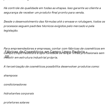
Há controle de qualidade em todas as etapas. Isso garante ao cliente a
segurança de receber um produto final pronto para venda.
Desde o desenvolvimento das fórmulas até o envase e rotulagem, todos os
processos seguem padrões técnicos exigidos pelo mercado e pela
legislação.
Para empreendedores e empresas, contar com fábricas de cosméticos em
Fábricas de Cosméticos em Campo Limpo Paulista -
Campo Limpo Paulista é a oportunidade de lançar linhas profissionais sem
SP
investir em estrutura industrial própria.
A terceirização de cosméticos possibilita desenvolver produtos como:
shampoos
condicionadores
hidratantes corporais
protetores solares