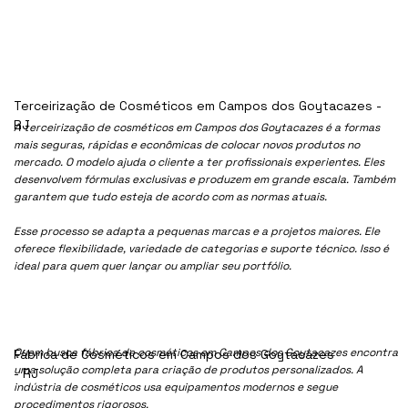
Terceirização de Cosméticos em Campos dos Goytacazes -
RJ
A terceirização de cosméticos em Campos dos Goytacazes é a formas
mais seguras, rápidas e econômicas de colocar novos produtos no
mercado. O modelo ajuda o cliente a ter profissionais experientes. Eles
desenvolvem fórmulas exclusivas e produzem em grande escala. Também
garantem que tudo esteja de acordo com as normas atuais.
Esse processo se adapta a pequenas marcas e a projetos maiores. Ele
oferece flexibilidade, variedade de categorias e suporte técnico. Isso é
ideal para quem quer lançar ou ampliar seu portfólio.
Quem busca fábrica de cosméticos em Campos dos Goytacazes encontra
Fábrica de Cosméticos em Campos dos Goytacazes
uma solução completa para criação de produtos personalizados. A
- RJ
indústria de cosméticos usa equipamentos modernos e segue
procedimentos rigorosos.