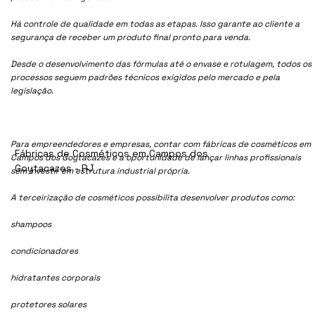
Há controle de qualidade em todas as etapas. Isso garante ao cliente a
segurança de receber um produto final pronto para venda.
Desde o desenvolvimento das fórmulas até o envase e rotulagem, todos os
processos seguem padrões técnicos exigidos pelo mercado e pela
legislação.
Para empreendedores e empresas, contar com fábricas de cosméticos em
Fábricas de Cosméticos em Campos dos
Campos dos Goytacazes é a oportunidade de lançar linhas profissionais
Goytacazes - RJ
sem investir em estrutura industrial própria.
A terceirização de cosméticos possibilita desenvolver produtos como:
shampoos
condicionadores
hidratantes corporais
protetores solares