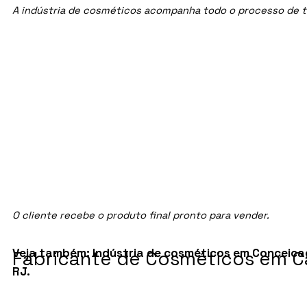
A indústria de cosméticos acompanha todo o processo de te
O cliente recebe o produto final pronto para vender.
Veja também:
Indústria de cosméticos em Conceica
Fabricante de Cosméticos em Ca
RJ
.