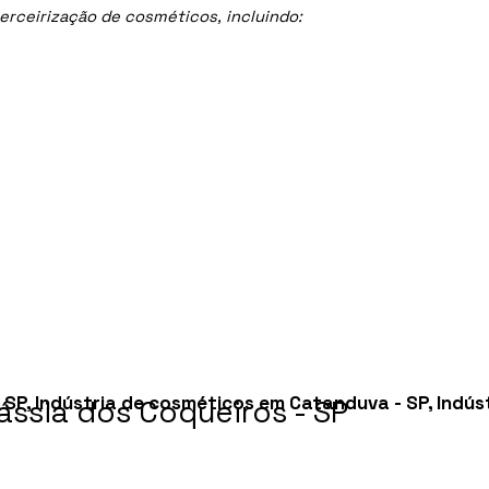
rceirização de cosméticos, incluindo:
 SP
,
Indústria de cosméticos em Catanduva - SP
,
Indús
ssia dos Coqueiros - SP