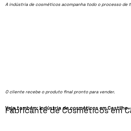
A indústria de cosméticos acompanha todo o processo de te
O cliente recebe o produto final pronto para vender.
Veja também:
Indústria de cosméticos em Castilho -
Fabricante de Cosméticos em Cá