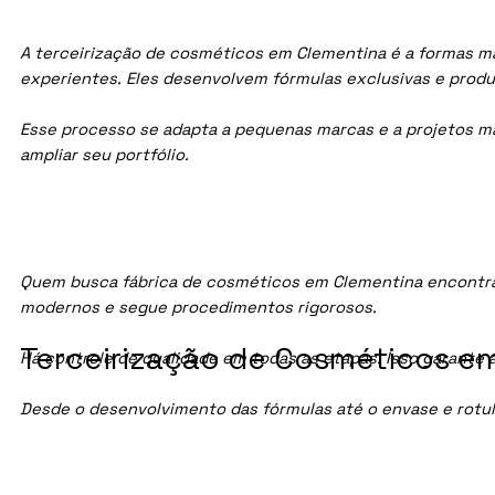
A terceirização de cosméticos em Clementina é a formas ma
experientes. Eles desenvolvem fórmulas exclusivas e prod
Esse processo se adapta a pequenas marcas e a projetos maio
ampliar seu portfólio.
Quem busca fábrica de cosméticos em Clementina encontra
modernos e segue procedimentos rigorosos.
Terceirização de Cosméticos em
Há controle de qualidade em todas as etapas. Isso garante 
Desde o desenvolvimento das fórmulas até o envase e rotu