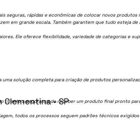
is seguras, rápidas e econômicas de colocar novos produtos no
uzem em grande escala. Também garantem que tudo esteja de 
res. Ele oferece flexibilidade, variedade de categorias e sup
 uma solução completa para criação de produtos personalizad
 Clementina - SP
ao cliente a segurança de receber um produto final pronto par
lagem, todos os processos seguem padrões técnicos exigidos p