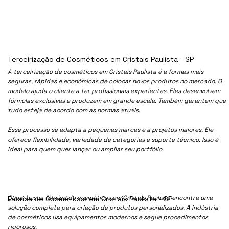
Terceirização de Cosméticos em Cristais Paulista - SP
A terceirização de cosméticos em Cristais Paulista é a formas mais
seguras, rápidas e econômicas de colocar novos produtos no mercado. O
modelo ajuda o cliente a ter profissionais experientes. Eles desenvolvem
fórmulas exclusivas e produzem em grande escala. Também garantem que
tudo esteja de acordo com as normas atuais.
Esse processo se adapta a pequenas marcas e a projetos maiores. Ele
oferece flexibilidade, variedade de categorias e suporte técnico. Isso é
ideal para quem quer lançar ou ampliar seu portfólio.
Quem busca fábrica de cosméticos em Cristais Paulista encontra uma
Fábrica de Cosméticos em Cristais Paulista - SP
solução completa para criação de produtos personalizados. A indústria
de cosméticos usa equipamentos modernos e segue procedimentos
rigorosos.