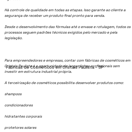
Há controle de qualidade em todas as etapas. Isso garante ao cliente a
segurança de receber um produto final pronto para venda.
Desde o desenvolvimento das fórmulas até o envase e rotulagem, todos os
processos seguem padrões técnicos exigidos pelo mercado e pela
legislação.
Para empreendedores e empresas, contar com fábricas de cosméticos em
Cristais Paulista é a oportunidade de lançar linhas profissionais sem
Fábricas de Cosméticos em Cristais Paulista - SP
investir em estrutura industrial própria.
A terceirização de cosméticos possibilita desenvolver produtos como:
shampoos
condicionadores
hidratantes corporais
protetores solares