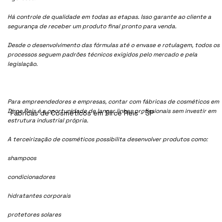
Há controle de qualidade em todas as etapas. Isso garante ao cliente a
segurança de receber um produto final pronto para venda.
Desde o desenvolvimento das fórmulas até o envase e rotulagem, todos os
processos seguem padrões técnicos exigidos pelo mercado e pela
legislação.
Para empreendedores e empresas, contar com fábricas de cosméticos em
Dirce Reis é a oportunidade de lançar linhas profissionais sem investir em
Fábricas de Cosméticos em Dirce Reis - SP
estrutura industrial própria.
A terceirização de cosméticos possibilita desenvolver produtos como:
shampoos
condicionadores
hidratantes corporais
protetores solares