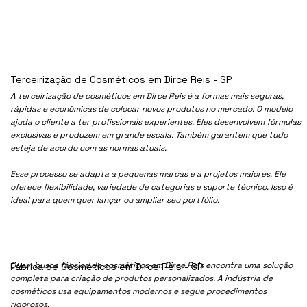
Terceirização de Cosméticos em Dirce Reis - SP
A terceirização de cosméticos em Dirce Reis é a formas mais seguras,
rápidas e econômicas de colocar novos produtos no mercado. O modelo
ajuda o cliente a ter profissionais experientes. Eles desenvolvem fórmulas
exclusivas e produzem em grande escala. Também garantem que tudo
esteja de acordo com as normas atuais.
Esse processo se adapta a pequenas marcas e a projetos maiores. Ele
oferece flexibilidade, variedade de categorias e suporte técnico. Isso é
ideal para quem quer lançar ou ampliar seu portfólio.
Quem busca fábrica de cosméticos em Dirce Reis encontra uma solução
Fábrica de Cosméticos em Dirce Reis - SP
completa para criação de produtos personalizados. A indústria de
cosméticos usa equipamentos modernos e segue procedimentos
rigorosos.