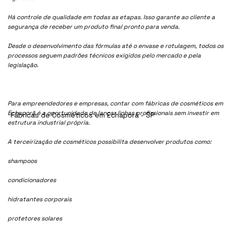
Há controle de qualidade em todas as etapas. Isso garante ao cliente a
segurança de receber um produto final pronto para venda.
Desde o desenvolvimento das fórmulas até o envase e rotulagem, todos os
processos seguem padrões técnicos exigidos pelo mercado e pela
legislação.
Para empreendedores e empresas, contar com fábricas de cosméticos em
Echaporã é a oportunidade de lançar linhas profissionais sem investir em
Fábricas de Cosméticos em Echaporã - SP
estrutura industrial própria.
A terceirização de cosméticos possibilita desenvolver produtos como:
shampoos
condicionadores
hidratantes corporais
protetores solares