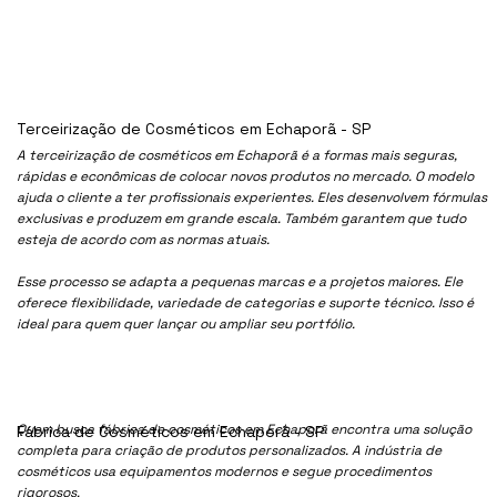
Terceirização de Cosméticos em Echaporã - SP
A terceirização de cosméticos em Echaporã é a formas mais seguras,
rápidas e econômicas de colocar novos produtos no mercado. O modelo
ajuda o cliente a ter profissionais experientes. Eles desenvolvem fórmulas
exclusivas e produzem em grande escala. Também garantem que tudo
esteja de acordo com as normas atuais.
Esse processo se adapta a pequenas marcas e a projetos maiores. Ele
oferece flexibilidade, variedade de categorias e suporte técnico. Isso é
ideal para quem quer lançar ou ampliar seu portfólio.
Quem busca fábrica de cosméticos em Echaporã encontra uma solução
Fábrica de Cosméticos em Echaporã - SP
completa para criação de produtos personalizados. A indústria de
cosméticos usa equipamentos modernos e segue procedimentos
rigorosos.