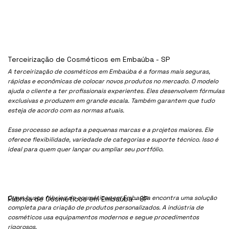
Terceirização de Cosméticos em Embaúba - SP
A terceirização de cosméticos em Embaúba é a formas mais seguras,
rápidas e econômicas de colocar novos produtos no mercado. O modelo
ajuda o cliente a ter profissionais experientes. Eles desenvolvem fórmulas
exclusivas e produzem em grande escala. Também garantem que tudo
esteja de acordo com as normas atuais.
Esse processo se adapta a pequenas marcas e a projetos maiores. Ele
oferece flexibilidade, variedade de categorias e suporte técnico. Isso é
ideal para quem quer lançar ou ampliar seu portfólio.
Quem busca fábrica de cosméticos em Embaúba encontra uma solução
Fábrica de Cosméticos em Embaúba - SP
completa para criação de produtos personalizados. A indústria de
cosméticos usa equipamentos modernos e segue procedimentos
rigorosos.