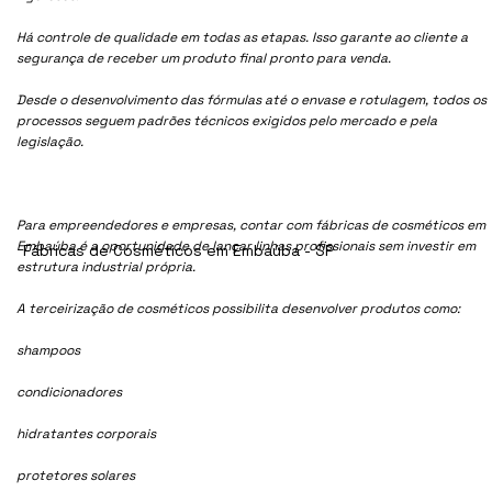
Há controle de qualidade em todas as etapas. Isso garante ao cliente a
segurança de receber um produto final pronto para venda.
Desde o desenvolvimento das fórmulas até o envase e rotulagem, todos os
processos seguem padrões técnicos exigidos pelo mercado e pela
legislação.
Para empreendedores e empresas, contar com fábricas de cosméticos em
Embaúba é a oportunidade de lançar linhas profissionais sem investir em
Fábricas de Cosméticos em Embaúba - SP
estrutura industrial própria.
A terceirização de cosméticos possibilita desenvolver produtos como:
shampoos
condicionadores
hidratantes corporais
protetores solares