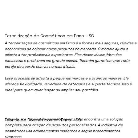
Terceirização de Cosméticos em Ermo - SC
A terceirização de cosméticos em Ermo é a formas mais seguras, rápidas e
econômicas de colocar novos produtos no mercado. O modelo ajuda o
cliente a ter profissionais experientes. Eles desenvolvem fórmulas
exclusivas e produzem em grande escala. Também garantem que tudo
esteja de acordo com as normas atuais.
Esse processo se adapta a pequenas marcas e a projetos maiores. Ele
oferece flexibilidade, variedade de categorias e suporte técnico. Isso é
ideal para quem quer lançar ou ampliar seu portfólio.
Quem busca fábrica de cosméticos em Ermo encontra uma solução
Fábrica de Cosméticos em Ermo - SC
completa para criação de produtos personalizados. A indústria de
cosméticos usa equipamentos modernos e segue procedimentos
rigorosos.