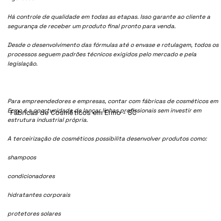
Há controle de qualidade em todas as etapas. Isso garante ao cliente a
segurança de receber um produto final pronto para venda.
Desde o desenvolvimento das fórmulas até o envase e rotulagem, todos os
processos seguem padrões técnicos exigidos pelo mercado e pela
legislação.
Para empreendedores e empresas, contar com fábricas de cosméticos em
Ermo é a oportunidade de lançar linhas profissionais sem investir em
Fábricas de Cosméticos em Ermo - SC
estrutura industrial própria.
A terceirização de cosméticos possibilita desenvolver produtos como:
shampoos
condicionadores
hidratantes corporais
protetores solares