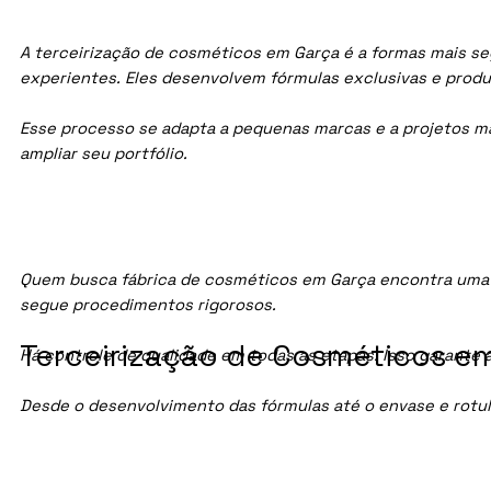
A terceirização de cosméticos em Garça é a formas mais se
experientes. Eles desenvolvem fórmulas exclusivas e prod
Esse processo se adapta a pequenas marcas e a projetos maio
ampliar seu portfólio.
Quem busca fábrica de cosméticos em Garça encontra uma 
segue procedimentos rigorosos.
Terceirização de Cosméticos em
Há controle de qualidade em todas as etapas. Isso garante 
Desde o desenvolvimento das fórmulas até o envase e rotu