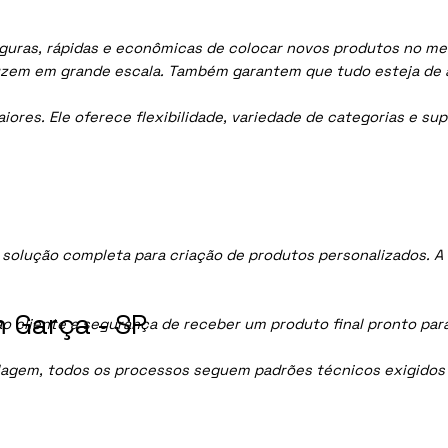
guras, rápidas e econômicas de colocar novos produtos no merc
uzem em grande escala. Também garantem que tudo esteja de 
res. Ele oferece flexibilidade, variedade de categorias e sup
solução completa para criação de produtos personalizados. A
 Garça - SP
ao cliente a segurança de receber um produto final pronto par
lagem, todos os processos seguem padrões técnicos exigidos p