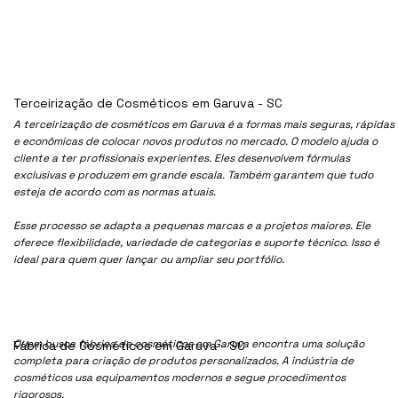
Terceirização de Cosméticos em Garuva - SC
A terceirização de cosméticos em Garuva é a formas mais seguras, rápidas
e econômicas de colocar novos produtos no mercado. O modelo ajuda o
cliente a ter profissionais experientes. Eles desenvolvem fórmulas
exclusivas e produzem em grande escala. Também garantem que tudo
esteja de acordo com as normas atuais.
Esse processo se adapta a pequenas marcas e a projetos maiores. Ele
oferece flexibilidade, variedade de categorias e suporte técnico. Isso é
ideal para quem quer lançar ou ampliar seu portfólio.
Quem busca fábrica de cosméticos em Garuva encontra uma solução
Fábrica de Cosméticos em Garuva - SC
completa para criação de produtos personalizados. A indústria de
cosméticos usa equipamentos modernos e segue procedimentos
rigorosos.