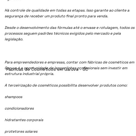
Há controle de qualidade em todas as etapas. Isso garante ao cliente a
segurança de receber um produto final pronto para venda.
Desde o desenvolvimento das fórmulas até o envase e rotulagem, todos os
processos seguem padrões técnicos exigidos pelo mercado e pela
legislação.
Para empreendedores e empresas, contar com fábricas de cosméticos em
Garuva é a oportunidade de lançar linhas profissionais sem investir em
Fábricas de Cosméticos em Garuva - SC
estrutura industrial própria.
A terceirização de cosméticos possibilita desenvolver produtos como:
shampoos
condicionadores
hidratantes corporais
protetores solares