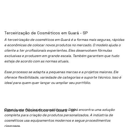
Terceirização de Cosméticos em Guará - SP
A terceirização de cosméticos em Guará é a formas mais seguras, rápidas
e econômicas de colocar novos produtos no mercado. O modelo ajuda o
cliente a ter profissionais experientes. Eles desenvolvem fórmulas
exclusivas e produzem em grande escala. Também garantem que tudo
esteja de acordo com as normas atuais.
Esse processo se adapta a pequenas marcas e a projetos maiores. Ele
oferece flexibilidade, variedade de categorias e suporte técnico. Isso é
ideal para quem quer lançar ou ampliar seu portfólio.
Quem busca fábrica de cosméticos em Guará encontra uma solução
Fábrica de Cosméticos em Guará - SP
completa para criação de produtos personalizados. A indústria de
cosméticos usa equipamentos modernos e segue procedimentos
rigorosos.