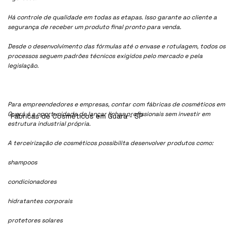
Há controle de qualidade em todas as etapas. Isso garante ao cliente a
segurança de receber um produto final pronto para venda.
Desde o desenvolvimento das fórmulas até o envase e rotulagem, todos os
processos seguem padrões técnicos exigidos pelo mercado e pela
legislação.
Para empreendedores e empresas, contar com fábricas de cosméticos em
Guará é a oportunidade de lançar linhas profissionais sem investir em
Fábricas de Cosméticos em Guará - SP
estrutura industrial própria.
A terceirização de cosméticos possibilita desenvolver produtos como:
shampoos
condicionadores
hidratantes corporais
protetores solares