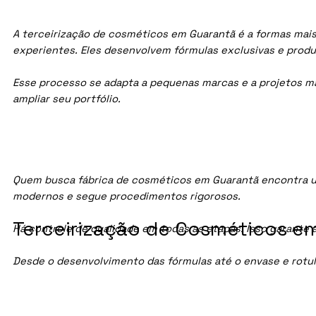
A terceirização de cosméticos em Guarantã é a formas mais
experientes. Eles desenvolvem fórmulas exclusivas e prod
Esse processo se adapta a pequenas marcas e a projetos maio
ampliar seu portfólio.
Quem busca fábrica de cosméticos em Guarantã encontra u
modernos e segue procedimentos rigorosos.
Terceirização de Cosméticos em
Há controle de qualidade em todas as etapas. Isso garante 
Desde o desenvolvimento das fórmulas até o envase e rotu