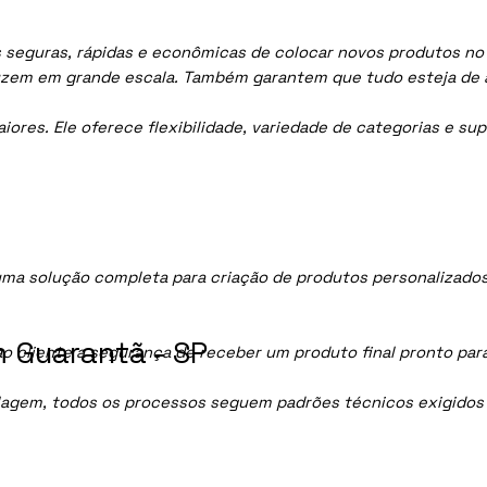
 seguras, rápidas e econômicas de colocar novos produtos no m
uzem em grande escala. Também garantem que tudo esteja de 
res. Ele oferece flexibilidade, variedade de categorias e sup
ma solução completa para criação de produtos personalizados
 Guarantã - SP
ao cliente a segurança de receber um produto final pronto par
lagem, todos os processos seguem padrões técnicos exigidos p