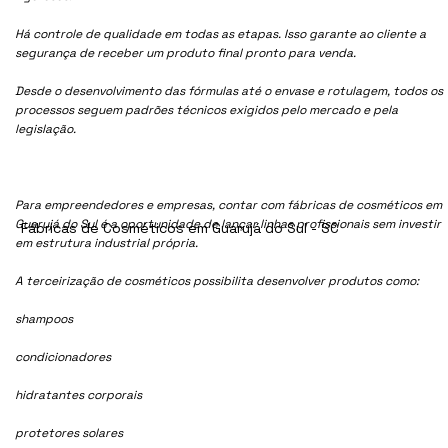
Há controle de qualidade em todas as etapas. Isso garante ao cliente a
segurança de receber um produto final pronto para venda.
Desde o desenvolvimento das fórmulas até o envase e rotulagem, todos os
processos seguem padrões técnicos exigidos pelo mercado e pela
legislação.
Para empreendedores e empresas, contar com fábricas de cosméticos em
Guarujá do Sul é a oportunidade de lançar linhas profissionais sem investir
Fábricas de Cosméticos em Guarujá do Sul - SC
em estrutura industrial própria.
A terceirização de cosméticos possibilita desenvolver produtos como:
shampoos
condicionadores
hidratantes corporais
protetores solares