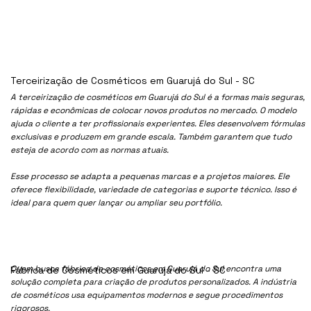
Terceirização de Cosméticos em Guarujá do Sul - SC
A terceirização de cosméticos em Guarujá do Sul é a formas mais seguras,
rápidas e econômicas de colocar novos produtos no mercado. O modelo
ajuda o cliente a ter profissionais experientes. Eles desenvolvem fórmulas
exclusivas e produzem em grande escala. Também garantem que tudo
esteja de acordo com as normas atuais.
Esse processo se adapta a pequenas marcas e a projetos maiores. Ele
oferece flexibilidade, variedade de categorias e suporte técnico. Isso é
ideal para quem quer lançar ou ampliar seu portfólio.
Quem busca fábrica de cosméticos em Guarujá do Sul encontra uma
Fábrica de Cosméticos em Guarujá do Sul - SC
solução completa para criação de produtos personalizados. A indústria
de cosméticos usa equipamentos modernos e segue procedimentos
rigorosos.