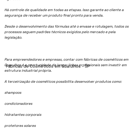
Há controle de qualidade em todas as etapas. Isso garante ao cliente a
segurança de receber um produto final pronto para venda.
Desde o desenvolvimento das fórmulas até o envase e rotulagem, todos os
processos seguem padrões técnicos exigidos pelo mercado e pela
legislação.
Para empreendedores e empresas, contar com fábricas de cosméticos em
Guarulhos é a oportunidade de lançar linhas profissionais sem investir em
Fábricas de Cosméticos em Guarulhos - SP
estrutura industrial própria.
A terceirização de cosméticos possibilita desenvolver produtos como:
shampoos
condicionadores
hidratantes corporais
protetores solares