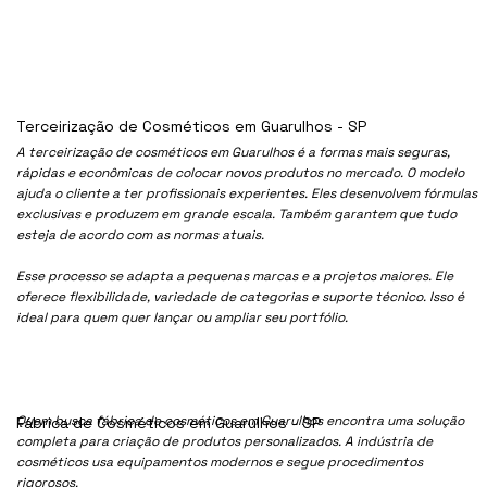
Terceirização de Cosméticos em Guarulhos - SP
A terceirização de cosméticos em Guarulhos é a formas mais seguras,
rápidas e econômicas de colocar novos produtos no mercado. O modelo
ajuda o cliente a ter profissionais experientes. Eles desenvolvem fórmulas
exclusivas e produzem em grande escala. Também garantem que tudo
esteja de acordo com as normas atuais.
Esse processo se adapta a pequenas marcas e a projetos maiores. Ele
oferece flexibilidade, variedade de categorias e suporte técnico. Isso é
ideal para quem quer lançar ou ampliar seu portfólio.
Quem busca fábrica de cosméticos em Guarulhos encontra uma solução
Fábrica de Cosméticos em Guarulhos - SP
completa para criação de produtos personalizados. A indústria de
cosméticos usa equipamentos modernos e segue procedimentos
rigorosos.