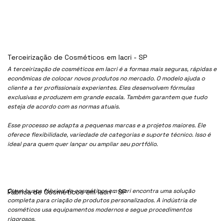
Terceirização de Cosméticos em Iacri - SP
A terceirização de cosméticos em Iacri é a formas mais seguras, rápidas e
econômicas de colocar novos produtos no mercado. O modelo ajuda o
cliente a ter profissionais experientes. Eles desenvolvem fórmulas
exclusivas e produzem em grande escala. Também garantem que tudo
esteja de acordo com as normas atuais.
Esse processo se adapta a pequenas marcas e a projetos maiores. Ele
oferece flexibilidade, variedade de categorias e suporte técnico. Isso é
ideal para quem quer lançar ou ampliar seu portfólio.
Quem busca fábrica de cosméticos em Iacri encontra uma solução
Fábrica de Cosméticos em Iacri - SP
completa para criação de produtos personalizados. A indústria de
cosméticos usa equipamentos modernos e segue procedimentos
rigorosos.