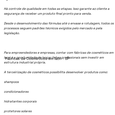
Há controle de qualidade em todas as etapas. Isso garante ao cliente a
segurança de receber um produto final pronto para venda.
Desde o desenvolvimento das fórmulas até o envase e rotulagem, todos os
processos seguem padrões técnicos exigidos pelo mercado e pela
legislação.
Para empreendedores e empresas, contar com fábricas de cosméticos em
Iacri é a oportunidade de lançar linhas profissionais sem investir em
Fábricas de Cosméticos em Iacri - SP
estrutura industrial própria.
A terceirização de cosméticos possibilita desenvolver produtos como:
shampoos
condicionadores
hidratantes corporais
protetores solares