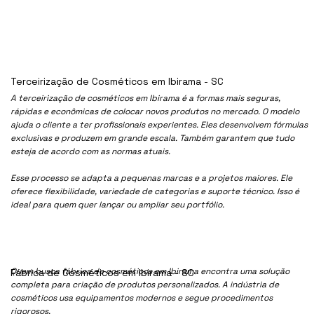
Terceirização de Cosméticos em Ibirama - SC
A terceirização de cosméticos em Ibirama é a formas mais seguras,
rápidas e econômicas de colocar novos produtos no mercado. O modelo
ajuda o cliente a ter profissionais experientes. Eles desenvolvem fórmulas
exclusivas e produzem em grande escala. Também garantem que tudo
esteja de acordo com as normas atuais.
Esse processo se adapta a pequenas marcas e a projetos maiores. Ele
oferece flexibilidade, variedade de categorias e suporte técnico. Isso é
ideal para quem quer lançar ou ampliar seu portfólio.
Quem busca fábrica de cosméticos em Ibirama encontra uma solução
Fábrica de Cosméticos em Ibirama - SC
completa para criação de produtos personalizados. A indústria de
cosméticos usa equipamentos modernos e segue procedimentos
rigorosos.