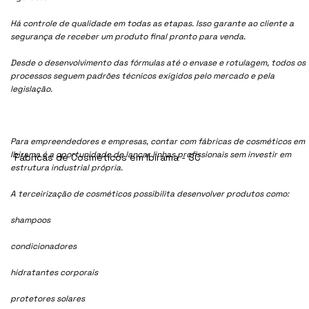
Há controle de qualidade em todas as etapas. Isso garante ao cliente a
segurança de receber um produto final pronto para venda.
Desde o desenvolvimento das fórmulas até o envase e rotulagem, todos os
processos seguem padrões técnicos exigidos pelo mercado e pela
legislação.
Para empreendedores e empresas, contar com fábricas de cosméticos em
Ibirama é a oportunidade de lançar linhas profissionais sem investir em
Fábricas de Cosméticos em Ibirama - SC
estrutura industrial própria.
A terceirização de cosméticos possibilita desenvolver produtos como:
shampoos
condicionadores
hidratantes corporais
protetores solares