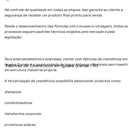
Há controle de qualidade em todas as etapas. Isso garante ao cliente a
segurança de receber um produto final pronto para venda.
Desde o desenvolvimento das fórmulas até o envase e rotulagem, todos os
processos seguem padrões técnicos exigidos pelo mercado e pela
legislação.
Para empreendedores e empresas, contar com fábricas de cosméticos em
Iguaba Grande é a oportunidade de lançar linhas profissionais sem investir
Fábricas de Cosméticos em Iguaba Grande - RJ
em estrutura industrial própria.
A terceirização de cosméticos possibilita desenvolver produtos como:
shampoos
condicionadores
hidratantes corporais
protetores solares