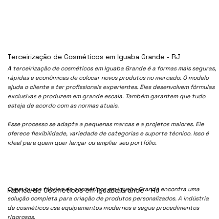
Terceirização de Cosméticos em Iguaba Grande - RJ
A terceirização de cosméticos em Iguaba Grande é a formas mais seguras,
rápidas e econômicas de colocar novos produtos no mercado. O modelo
ajuda o cliente a ter profissionais experientes. Eles desenvolvem fórmulas
exclusivas e produzem em grande escala. Também garantem que tudo
esteja de acordo com as normas atuais.
Esse processo se adapta a pequenas marcas e a projetos maiores. Ele
oferece flexibilidade, variedade de categorias e suporte técnico. Isso é
ideal para quem quer lançar ou ampliar seu portfólio.
Quem busca fábrica de cosméticos em Iguaba Grande encontra uma
Fábrica de Cosméticos em Iguaba Grande - RJ
solução completa para criação de produtos personalizados. A indústria
de cosméticos usa equipamentos modernos e segue procedimentos
rigorosos.