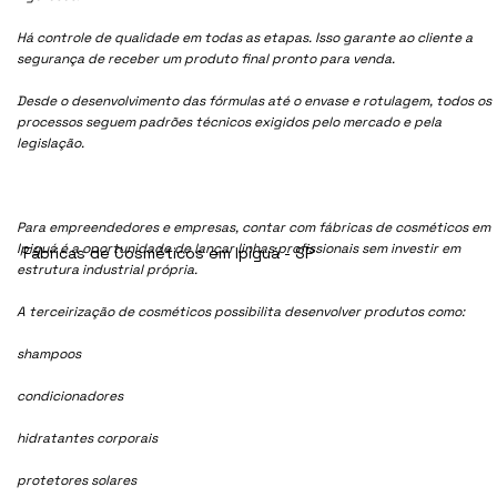
Há controle de qualidade em todas as etapas. Isso garante ao cliente a
segurança de receber um produto final pronto para venda.
Desde o desenvolvimento das fórmulas até o envase e rotulagem, todos os
processos seguem padrões técnicos exigidos pelo mercado e pela
legislação.
Para empreendedores e empresas, contar com fábricas de cosméticos em
Ipiguá é a oportunidade de lançar linhas profissionais sem investir em
Fábricas de Cosméticos em Ipiguá - SP
estrutura industrial própria.
A terceirização de cosméticos possibilita desenvolver produtos como:
shampoos
condicionadores
hidratantes corporais
protetores solares