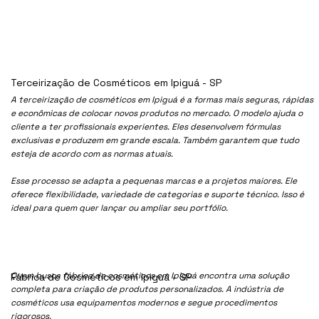
Terceirização de Cosméticos em Ipiguá - SP
A terceirização de cosméticos em Ipiguá é a formas mais seguras, rápidas
e econômicas de colocar novos produtos no mercado. O modelo ajuda o
cliente a ter profissionais experientes. Eles desenvolvem fórmulas
exclusivas e produzem em grande escala. Também garantem que tudo
esteja de acordo com as normas atuais.
Esse processo se adapta a pequenas marcas e a projetos maiores. Ele
oferece flexibilidade, variedade de categorias e suporte técnico. Isso é
ideal para quem quer lançar ou ampliar seu portfólio.
Quem busca fábrica de cosméticos em Ipiguá encontra uma solução
Fábrica de Cosméticos em Ipiguá - SP
completa para criação de produtos personalizados. A indústria de
cosméticos usa equipamentos modernos e segue procedimentos
rigorosos.