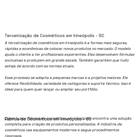
Terceirização de Cosméticos em Irineópolis - SC
A terceirização de cosméticos em Irineópolis é a formas mais seguras,
rápidas e econômicas de colocar novos produtos no mercado. O modelo
ajuda o cliente a ter profissionais experientes. Eles desenvolvem fórmulas
exclusivas e produzem em grande escala. Também garantem que tudo
esteja de acordo com as normas atuais.
Esse processo se adapta a pequenas marcas e a projetos maiores. Ele
oferece flexibilidade, variedade de categorias e suporte técnico. Isso é
ideal para quem quer lançar ou ampliar seu portfólio.
Quem busca fábrica de cosméticos em Irineópolis encontra uma solução
Fábrica de Cosméticos em Irineópolis - SC
completa para criação de produtos personalizados. A indústria de
cosméticos usa equipamentos modernos e segue procedimentos
rigorosos.