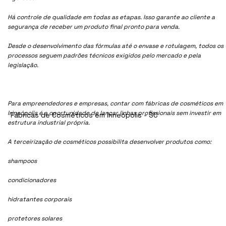
Há controle de qualidade em todas as etapas. Isso garante ao cliente a
segurança de receber um produto final pronto para venda.
Desde o desenvolvimento das fórmulas até o envase e rotulagem, todos os
processos seguem padrões técnicos exigidos pelo mercado e pela
legislação.
Para empreendedores e empresas, contar com fábricas de cosméticos em
Irineópolis é a oportunidade de lançar linhas profissionais sem investir em
Fábricas de Cosméticos em Irineópolis - SC
estrutura industrial própria.
A terceirização de cosméticos possibilita desenvolver produtos como:
shampoos
condicionadores
hidratantes corporais
protetores solares