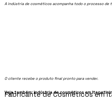
A indústria de cosméticos acompanha todo o processo de te
O cliente recebe o produto final pronto para vender.
Veja também:
Indústria de cosméticos em Itapetini
Fabricante de Cosméticos em It