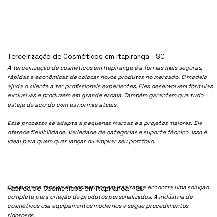
Terceirização de Cosméticos em Itapiranga - SC
A terceirização de cosméticos em Itapiranga é a formas mais seguras,
rápidas e econômicas de colocar novos produtos no mercado. O modelo
ajuda o cliente a ter profissionais experientes. Eles desenvolvem fórmulas
exclusivas e produzem em grande escala. Também garantem que tudo
esteja de acordo com as normas atuais.
Esse processo se adapta a pequenas marcas e a projetos maiores. Ele
oferece flexibilidade, variedade de categorias e suporte técnico. Isso é
ideal para quem quer lançar ou ampliar seu portfólio.
Quem busca fábrica de cosméticos em Itapiranga encontra uma solução
Fábrica de Cosméticos em Itapiranga - SC
completa para criação de produtos personalizados. A indústria de
cosméticos usa equipamentos modernos e segue procedimentos
rigorosos.