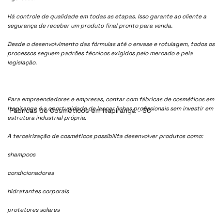
Há controle de qualidade em todas as etapas. Isso garante ao cliente a
segurança de receber um produto final pronto para venda.
Desde o desenvolvimento das fórmulas até o envase e rotulagem, todos os
processos seguem padrões técnicos exigidos pelo mercado e pela
legislação.
Para empreendedores e empresas, contar com fábricas de cosméticos em
Itapiranga é a oportunidade de lançar linhas profissionais sem investir em
Fábricas de Cosméticos em Itapiranga - SC
estrutura industrial própria.
A terceirização de cosméticos possibilita desenvolver produtos como:
shampoos
condicionadores
hidratantes corporais
protetores solares