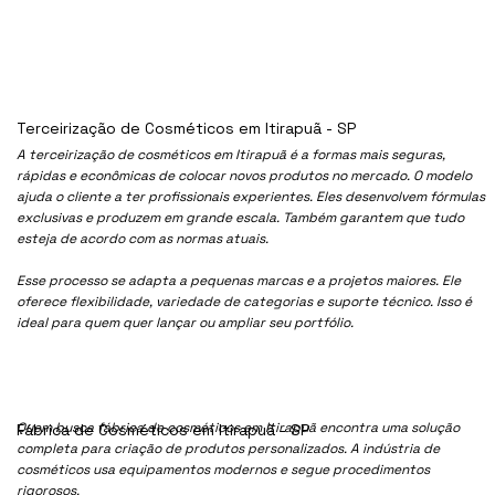
Terceirização de Cosméticos em Itirapuã - SP
A terceirização de cosméticos em Itirapuã é a formas mais seguras,
rápidas e econômicas de colocar novos produtos no mercado. O modelo
ajuda o cliente a ter profissionais experientes. Eles desenvolvem fórmulas
exclusivas e produzem em grande escala. Também garantem que tudo
esteja de acordo com as normas atuais.
Esse processo se adapta a pequenas marcas e a projetos maiores. Ele
oferece flexibilidade, variedade de categorias e suporte técnico. Isso é
ideal para quem quer lançar ou ampliar seu portfólio.
Quem busca fábrica de cosméticos em Itirapuã encontra uma solução
Fábrica de Cosméticos em Itirapuã - SP
completa para criação de produtos personalizados. A indústria de
cosméticos usa equipamentos modernos e segue procedimentos
rigorosos.