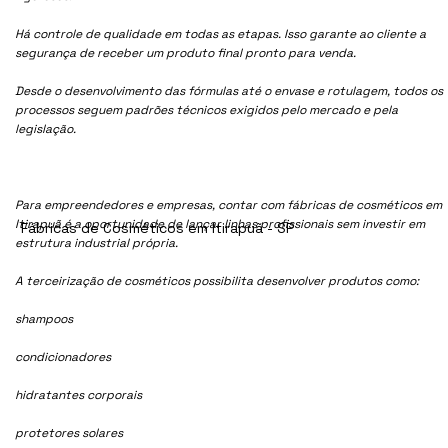
Há controle de qualidade em todas as etapas. Isso garante ao cliente a
segurança de receber um produto final pronto para venda.
Desde o desenvolvimento das fórmulas até o envase e rotulagem, todos os
processos seguem padrões técnicos exigidos pelo mercado e pela
legislação.
Para empreendedores e empresas, contar com fábricas de cosméticos em
Itirapuã é a oportunidade de lançar linhas profissionais sem investir em
Fábricas de Cosméticos em Itirapuã - SP
estrutura industrial própria.
A terceirização de cosméticos possibilita desenvolver produtos como:
shampoos
condicionadores
hidratantes corporais
protetores solares