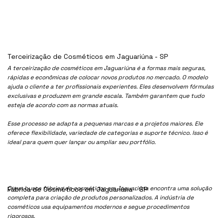
Terceirização de Cosméticos em Jaguariúna - SP
A terceirização de cosméticos em Jaguariúna é a formas mais seguras,
rápidas e econômicas de colocar novos produtos no mercado. O modelo
ajuda o cliente a ter profissionais experientes. Eles desenvolvem fórmulas
exclusivas e produzem em grande escala. Também garantem que tudo
esteja de acordo com as normas atuais.
Esse processo se adapta a pequenas marcas e a projetos maiores. Ele
oferece flexibilidade, variedade de categorias e suporte técnico. Isso é
ideal para quem quer lançar ou ampliar seu portfólio.
Quem busca fábrica de cosméticos em Jaguariúna encontra uma solução
Fábrica de Cosméticos em Jaguariúna - SP
completa para criação de produtos personalizados. A indústria de
cosméticos usa equipamentos modernos e segue procedimentos
rigorosos.