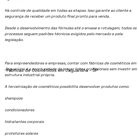
Há controle de qualidade em todas as etapas. Isso garante ao cliente a
segurança de receber um produto final pronto para venda.
Desde o desenvolvimento das fórmulas até o envase e rotulagem, todos os
processos seguem padrões técnicos exigidos pelo mercado e pela
legislação.
Para empreendedores e empresas, contar com fábricas de cosméticos em
Jaguariúna é a oportunidade de lançar linhas profissionais sem investir em
Fábricas de Cosméticos em Jaguariúna - SP
estrutura industrial própria.
A terceirização de cosméticos possibilita desenvolver produtos como:
shampoos
condicionadores
hidratantes corporais
protetores solares