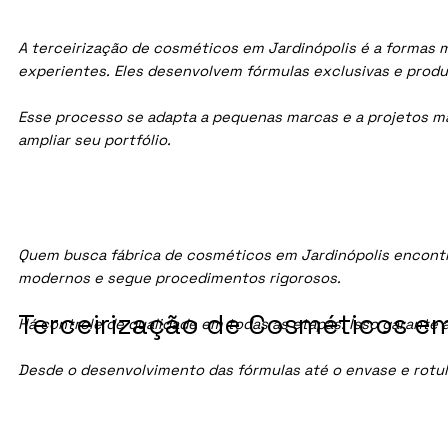
A terceirização de cosméticos em Jardinópolis é a formas m
experientes. Eles desenvolvem fórmulas exclusivas e prod
Esse processo se adapta a pequenas marcas e a projetos maio
ampliar seu portfólio.
Quem busca fábrica de cosméticos em Jardinópolis encontr
modernos e segue procedimentos rigorosos.
Terceirização de Cosméticos em 
Há controle de qualidade em todas as etapas. Isso garante 
Desde o desenvolvimento das fórmulas até o envase e rotu