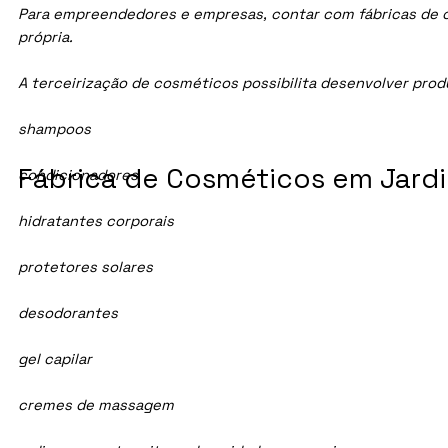
Para empreendedores e empresas, contar com fábricas de cos
própria.
A terceirização de cosméticos possibilita desenvolver pro
shampoos
Fábrica de Cosméticos em Jardin
condicionadores
hidratantes corporais
protetores solares
desodorantes
gel capilar
cremes de massagem