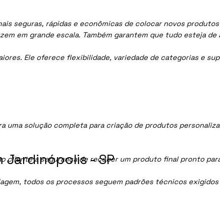
ais seguras, rápidas e econômicas de colocar novos produtos 
uzem em grande escala. Também garantem que tudo esteja de 
res. Ele oferece flexibilidade, variedade de categorias e sup
a uma solução completa para criação de produtos personaliza
Jardinópolis - SP
ao cliente a segurança de receber um produto final pronto par
lagem, todos os processos seguem padrões técnicos exigidos p