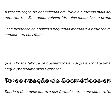
A terceirização de cosméticos em Jupiá é a formas mais seg
experientes. Eles desenvolvem fórmulas exclusivas e prod
Esse processo se adapta a pequenas marcas e a projetos maio
ampliar seu portfólio.
Quem busca fábrica de cosméticos em Jupiá encontra uma 
segue procedimentos rigorosos.
Terceirização de Cosméticos em
Há controle de qualidade em todas as etapas. Isso garante 
Desde o desenvolvimento das fórmulas até o envase e rotu