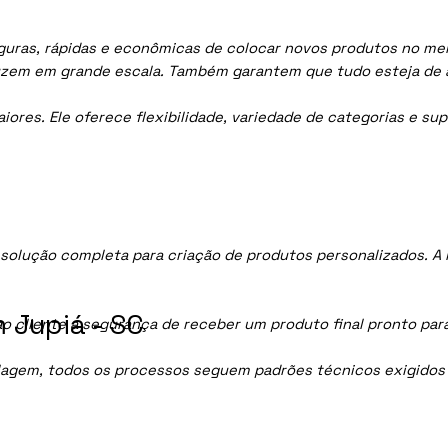
uras, rápidas e econômicas de colocar novos produtos no merc
uzem em grande escala. Também garantem que tudo esteja de 
res. Ele oferece flexibilidade, variedade de categorias e sup
solução completa para criação de produtos personalizados. A
 Jupiá - SC
ao cliente a segurança de receber um produto final pronto par
lagem, todos os processos seguem padrões técnicos exigidos p