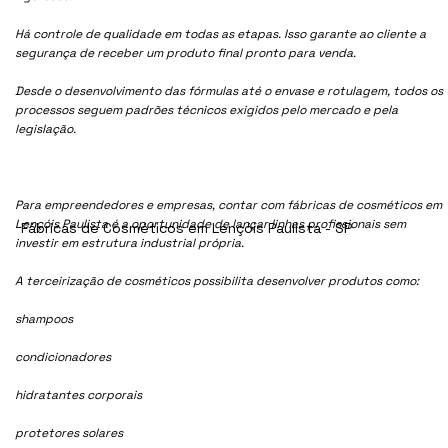
Há controle de qualidade em todas as etapas. Isso garante ao cliente a
segurança de receber um produto final pronto para venda.
Desde o desenvolvimento das fórmulas até o envase e rotulagem, todos os
processos seguem padrões técnicos exigidos pelo mercado e pela
legislação.
Para empreendedores e empresas, contar com fábricas de cosméticos em
Lençóis Paulista é a oportunidade de lançar linhas profissionais sem
Fábricas de Cosméticos em Lençóis Paulista - SP
investir em estrutura industrial própria.
A terceirização de cosméticos possibilita desenvolver produtos como:
shampoos
condicionadores
hidratantes corporais
protetores solares