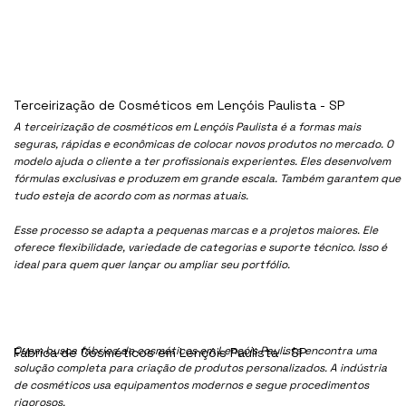
Terceirização de Cosméticos em Lençóis Paulista - SP
A terceirização de cosméticos em Lençóis Paulista é a formas mais
seguras, rápidas e econômicas de colocar novos produtos no mercado. O
modelo ajuda o cliente a ter profissionais experientes. Eles desenvolvem
fórmulas exclusivas e produzem em grande escala. Também garantem que
tudo esteja de acordo com as normas atuais.
Esse processo se adapta a pequenas marcas e a projetos maiores. Ele
oferece flexibilidade, variedade de categorias e suporte técnico. Isso é
ideal para quem quer lançar ou ampliar seu portfólio.
Quem busca fábrica de cosméticos em Lençóis Paulista encontra uma
Fábrica de Cosméticos em Lençóis Paulista - SP
solução completa para criação de produtos personalizados. A indústria
de cosméticos usa equipamentos modernos e segue procedimentos
rigorosos.