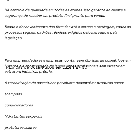
Há controle de qualidade em todas as etapas. Isso garante ao cliente a
segurança de receber um produto final pronto para venda.
Desde o desenvolvimento das fórmulas até o envase e rotulagem, todos os
processos seguem padrões técnicos exigidos pelo mercado e pela
legislação.
Para empreendedores e empresas, contar com fábricas de cosméticos em
Luzerna é a oportunidade de lançar linhas profissionais sem investir em
Fábricas de Cosméticos em Luzerna - SC
estrutura industrial própria.
A terceirização de cosméticos possibilita desenvolver produtos como:
shampoos
condicionadores
hidratantes corporais
protetores solares