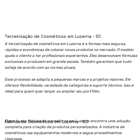
Terceirização de Cosméticos em Luzerna - SC
A terceirização de cosméticos em Luzerna é a formas mais seguras,
rápidas e econômicas de colocar novos produtos no mercado. O modelo
ajuda o cliente a ter profissionais experientes. Eles desenvolvem fórmulas
exclusivas e produzem em grande escala. Também garantem que tudo
esteja de acordo com as normas atuais.
Esse processo se adapta a pequenas marcas e a projetos maiores. Ele
oferece flexibilidade, variedade de categorias e suporte técnico. Isso é
ideal para quem quer lançar ou ampliar seu portfólio.
Quem busca fábrica de cosméticos em Luzerna encontra uma solução
Fábrica de Cosméticos em Luzerna - SC
completa para criação de produtos personalizados. A indústria de
cosméticos usa equipamentos modernos e segue procedimentos
rigorosos.