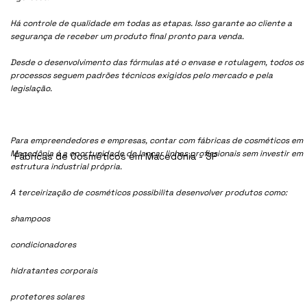
Há controle de qualidade em todas as etapas. Isso garante ao cliente a
segurança de receber um produto final pronto para venda.
Desde o desenvolvimento das fórmulas até o envase e rotulagem, todos os
processos seguem padrões técnicos exigidos pelo mercado e pela
legislação.
Para empreendedores e empresas, contar com fábricas de cosméticos em
Macedônia é a oportunidade de lançar linhas profissionais sem investir em
Fábricas de Cosméticos em Macedônia - SP
estrutura industrial própria.
A terceirização de cosméticos possibilita desenvolver produtos como:
shampoos
condicionadores
hidratantes corporais
protetores solares