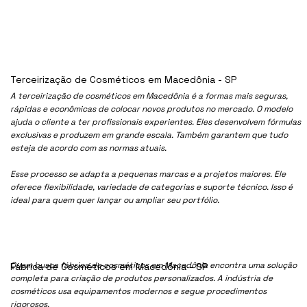
Terceirização de Cosméticos em Macedônia - SP
A terceirização de cosméticos em Macedônia é a formas mais seguras,
rápidas e econômicas de colocar novos produtos no mercado. O modelo
ajuda o cliente a ter profissionais experientes. Eles desenvolvem fórmulas
exclusivas e produzem em grande escala. Também garantem que tudo
esteja de acordo com as normas atuais.
Esse processo se adapta a pequenas marcas e a projetos maiores. Ele
oferece flexibilidade, variedade de categorias e suporte técnico. Isso é
ideal para quem quer lançar ou ampliar seu portfólio.
Quem busca fábrica de cosméticos em Macedônia encontra uma solução
Fábrica de Cosméticos em Macedônia - SP
completa para criação de produtos personalizados. A indústria de
cosméticos usa equipamentos modernos e segue procedimentos
rigorosos.