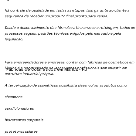
Há controle de qualidade em todas as etapas. Isso garante ao cliente a
segurança de receber um produto final pronto para venda.
Desde o desenvolvimento das fórmulas até o envase e rotulagem, todos os
processos seguem padrões técnicos exigidos pelo mercado e pela
legislação.
Para empreendedores e empresas, contar com fábricas de cosméticos em
Maricá é a oportunidade de lançar linhas profissionais sem investir em
Fábricas de Cosméticos em Maricá - RJ
estrutura industrial própria.
A terceirização de cosméticos possibilita desenvolver produtos como:
shampoos
condicionadores
hidratantes corporais
protetores solares