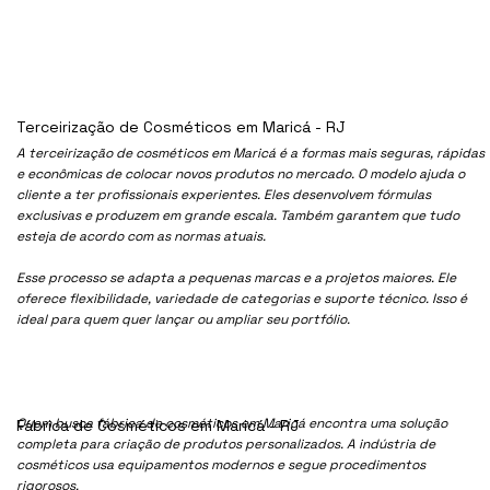
Terceirização de Cosméticos em Maricá - RJ
A terceirização de cosméticos em Maricá é a formas mais seguras, rápidas
e econômicas de colocar novos produtos no mercado. O modelo ajuda o
cliente a ter profissionais experientes. Eles desenvolvem fórmulas
exclusivas e produzem em grande escala. Também garantem que tudo
esteja de acordo com as normas atuais.
Esse processo se adapta a pequenas marcas e a projetos maiores. Ele
oferece flexibilidade, variedade de categorias e suporte técnico. Isso é
ideal para quem quer lançar ou ampliar seu portfólio.
Quem busca fábrica de cosméticos em Maricá encontra uma solução
Fábrica de Cosméticos em Maricá - RJ
completa para criação de produtos personalizados. A indústria de
cosméticos usa equipamentos modernos e segue procedimentos
rigorosos.