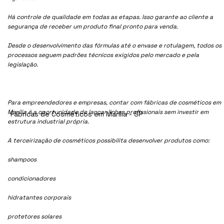
Há controle de qualidade em todas as etapas. Isso garante ao cliente a
segurança de receber um produto final pronto para venda.
Desde o desenvolvimento das fórmulas até o envase e rotulagem, todos os
processos seguem padrões técnicos exigidos pelo mercado e pela
legislação.
Para empreendedores e empresas, contar com fábricas de cosméticos em
Marília é a oportunidade de lançar linhas profissionais sem investir em
Fábricas de Cosméticos em Marília - SP
estrutura industrial própria.
A terceirização de cosméticos possibilita desenvolver produtos como:
shampoos
condicionadores
hidratantes corporais
protetores solares