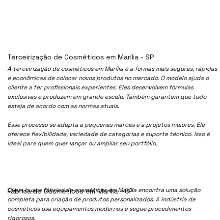
Terceirização de Cosméticos em Marília - SP
A terceirização de cosméticos em Marília é a formas mais seguras, rápidas
e econômicas de colocar novos produtos no mercado. O modelo ajuda o
cliente a ter profissionais experientes. Eles desenvolvem fórmulas
exclusivas e produzem em grande escala. Também garantem que tudo
esteja de acordo com as normas atuais.
Esse processo se adapta a pequenas marcas e a projetos maiores. Ele
oferece flexibilidade, variedade de categorias e suporte técnico. Isso é
ideal para quem quer lançar ou ampliar seu portfólio.
Quem busca fábrica de cosméticos em Marília encontra uma solução
Fábrica de Cosméticos em Marília - SP
completa para criação de produtos personalizados. A indústria de
cosméticos usa equipamentos modernos e segue procedimentos
rigorosos.